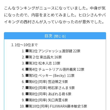
こんなランキングがニュースになっていました。中身が気
になったので、内容をまとめてみました。ヒロシさんやバ
イキングの西村さんが入っていなかったのが意外でした。
目次
1位～10位まで
■第1位 アンジャッシュ渡部建 22票
■第２位 東出昌大 16票
■第3位 松本人志 13票
■第4位 チュートリアル徳井義実 12票
■第5位 ベッキー (Becky) 11票
■第6位(同率) 宮迫博之 9票
■第6位(同率) 明石家さんま 9票
■第8位(同率) あばれる君 6票
■第8位(同率) 矢口真里 6票
■第10位(同率) FUJIWARA藤本敏史 5票