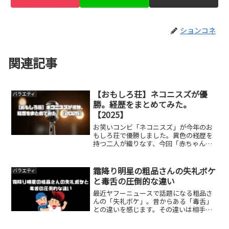
ションコネ
関連記事
【おもしろ荘】ネコニスズが優
バラエティ
勝。経歴をまとめてみた。
【2025】
お笑いコンビ「ネコニスズ」が今年のお
もしろ荘で優勝しました。異色の経歴を
持つ二人が織りなす、今回「赤ちゃん」
のネタで注目を集めた実力派コンビで
す。そんなネコニスズの経歴をまとめて
みました。結成のきっかけネコニスズは
霜降り明星の粗品さんの失礼ボケ
バラエティ
2012年2月に結成されま...
と毒舌の圧倒的な違い
最近ヤフーニュースで話題になる粗品さ
んの「失礼ボケ」。昔からある「毒舌」
との違いを感じます。その違いは相手と
対面してるかどうかです。今はネットの
時代です。対面せずに物を言うことは当