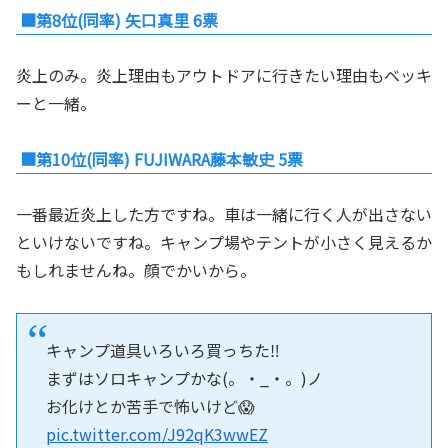
■第8位(同率) 矢口真里 6票
炎上のみ。炎上理由もアウトドアに行きたい理由もベッキ
ーと一緒。
■第10位(同率) FUJIWARA藤本敏史 5票
一番最近炎上した方ですね。車は一緒に行く人が出さない
といけないですね。キャンプ場やテントが小さく見えるか
もしれませんね。顔でかいから。
キャンプ道具いろいろ買っちた‼️
まずはソロキャンプかな(。・_・。)ノ
お化けとか苦手で怖いけど😱
pic.twitter.com/J92qK3wwEZ