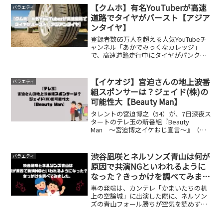
たり前です。ネットの時代に乗れていな
【クムホ】有名YouTuberが高速
バラエティ
い40代以降の人間には「...
道路でタイヤがバースト【アジア
ンタイヤ】
登録者数65万人を超える人気YouTubeチ
ャンネル「あかでみっくなカレッジ」
で、高速道路走行中にタイヤがパンク
（バースト）するという衝撃的な動画が
投稿されました。あかでみっくなカレッ
ジは、自動車に関する教育的かつエンタ
【イケオジ】宮迫さんの地上波番
バラエティ
ーテイメント性の高い...
組スポンサーは？ジェイド(株)の
可能性大【Beauty Man】
タレントの宮迫博之（54）が、7日深夜ス
タートのテレ玉の新番組『Beauty
Man ～宮迫博之イケおじ宣言～』（深
1：30）で地上波復帰を果たすことが、9
月30日までにわかった。ORICON NEWSの
取材に対して、同局は放送について事実...
渋谷凪咲とネルソンズ青山は何が
バラエティ
原因で共演NGといわれるように
なった？きっかけを調べてみまし
た。
事の発端は、カンテレ「かまいたちの机
上の空論城」に出演した際に、ネルソン
ズの青山フォール勝ちが空気を読めずに
番組の進行が“ぐちゃぐちゃ”になったこ
とがあり、その映像を見ていた渋谷が