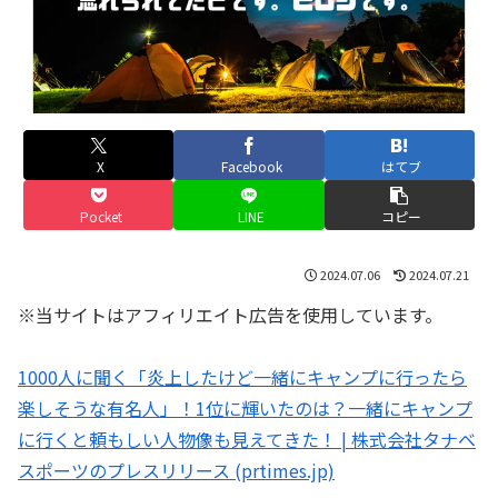
X
Facebook
はてブ
Pocket
LINE
コピー
2024.07.06
2024.07.21
※当サイトはアフィリエイト広告を使用しています。
1000人に聞く「炎上したけど一緒にキャンプに行ったら
楽しそうな有名人」！1位に輝いたのは？一緒にキャンプ
に行くと頼もしい人物像も見えてきた！ | 株式会社タナベ
スポーツのプレスリリース (prtimes.jp)