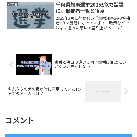
「アイドルが言うのもあれですが、趣旨
千葉県知事選挙2025がXで話題
Xで話題
を理解していない」と冗談...
に。候補者一覧と争点
2025年3月に行われる千葉県知事選の候補
者がXで話題になっています。政策などで
はなく違った意味で盛り上がっておりま
す。そんな候補者を紹介したいとも思い
ます。Xの反応千葉県知事選が地獄過ぎて
ツライ…。投票先がないよー。熊谷が１
番マシとかツラ...
毒舌と悪口の違いは何？毒舌は目上にい
かないと成立しない
キムタクの犬の散歩時に着用していたTシ
ャツのメーカーは？
コメント