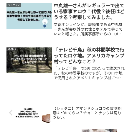
ぜテレビに復帰できないのかを調査して
中丸雄一さんがレギュラーで出て
バラエティ
みました。テレビ復帰の...
いる家事ヤロウ！代役？後任はど
うする？考察してみました。
文春オンラインが、既婚者である中丸雄
一さんが妻以外の女性とホテルで会って
いたと報じた。所属事務所からのコメン
トで「中丸のとった行動につきまして
は、社会的にも影響力のある立場として
自覚と責任に欠けた行動であり、弊社と
「テレビ千鳥」秋の林間学校で行
ABEMA
いたしましては大変遺憾に思...
ってたロケ地。アメリカキャンプ
村ってどんなこと？
「テレビ千鳥」で2週にわたって放送され
た、秋の林間学校のですが、そのロケ地
で使用されたアメリカキャンプ村につい
て調べてみました。アメリカキャンプ村
は、東京都西多摩郡奥多摩町に位置する
キャンプ場で、都心から約1時間半の距離
にあります。この施設...
【シェタニ】アマンドショコラの賞味期
限はどのくらい？チョコとナッツは腐り
づらい。