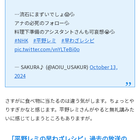
…流石にまずいでしょ😱💦
アナの必死のフォロー💦
料理下準備のアシスタントさんも可哀想😭💦
#NHK
#平野レミ
#早わざレシピ
pic.twitter.com/vnYLTeBi0o
— SAKURA♪ (@AOIU_USAKUR)
October 13,
2024
さすがに食べ物に当たるのは違う気がします。ちょっとや
りすぎかなと感じます。平野レミさんがやると無礼講みた
いに感じてしまうところもありますが。
「平野レミの早わざレシピ」過去の放送の