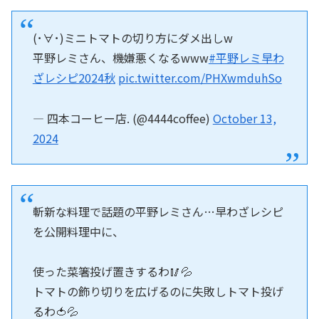
(･∀･)ミニトマトの切り方にダメ出しw
平野レミさん、機嫌悪くなるwww
#平野レミ早わ
ざレシピ2024秋
pic.twitter.com/PHXwmduhSo
— 四本コーヒー店. (@4444coffee)
October 13,
2024
斬新な料理で話題の平野レミさん…早わざレシピ
を公開料理中に、
使った菜箸投げ置きするわ🥢💦
トマトの飾り切りを広げるのに失敗しトマト投げ
るわ🍅💦