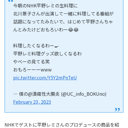
今朝のNHK平野レミの生料理に
北川景子さんが出演して一緒に料理してる番組が
話題になってたみたいで、はじめて平野さんちゃ
んとみたけどおもろいわー😂😂
料理したくなるわー🍳
平野レミ料理グッズ欲しくなるわ
やべーの見てる笑
おもろーーーwww
pic.twitter.com/Y5Y2mPnTeU
— 僕の@潰瘍性大腸炎 (@UC_info_BOKUno)
February 23, 2023
NHKでゲストに平野レミさんのプロデュースの商品を紹