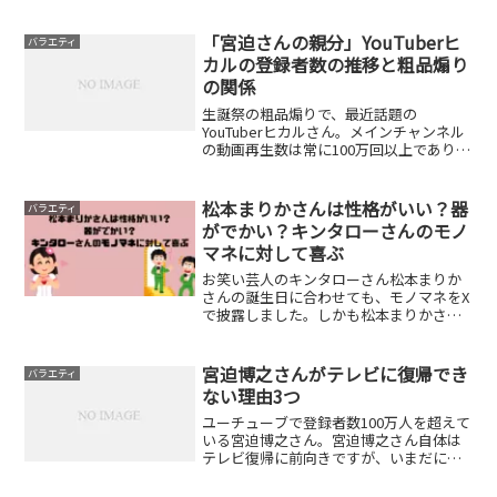
ん。最近ネットニュース等でつまらな
い、老害等の声を耳にします。なぜそう
言われるのかまとめてみました。飽きた
「宮迫さんの親分」YouTuberヒ
バラエティ
と言われる理由4つすべての...
カルの登録者数の推移と粗品煽り
の関係
生誕祭の粗品煽りで、最近話題の
YouTuberヒカルさん。メインチャンネル
の動画再生数は常に100万回以上であり、
日本のトップYouTuberです。宮迫博之さ
んとは牛宮城でごたごたがありました
が、再びタッグを組んで話題です。今回
松本まりかさんは性格がいい？器
バラエティ
の粗品さんを...
がでかい？キンタローさんのモノ
マネに対して喜ぶ
お笑い芸人のキンタローさん松本まりか
さんの誕生日に合わせても、モノマネをX
で披露しました。しかも松本まりかさん
本人が引用し反応してました。モノマネ
されると本人はあまりいい気がしないと
聞きます。しかもキンタローさんのもの
宮迫博之さんがテレビに復帰でき
バラエティ
まねはすこし誇張したモ...
ない理由3つ
ユーチューブで登録者数100万人を超えて
いる宮迫博之さん。宮迫博之さん自体は
テレビ復帰に前向きですが、いまだに
「アメトーーク」出た以降のテレビ出演
はありません。そんな宮迫博之さんがな