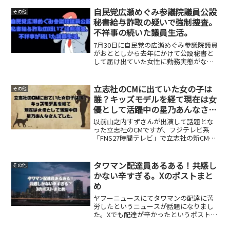
数上がってきました。煽り運転等の動画
を拡散し、その動画の後に警察が相手方
自民党広瀬めぐみ参議院議員公設
その他
を検挙した事例...
秘書給与詐取の疑いで強制捜査。
不祥事の続いた議員生活。
7月30日に自民党の広瀬めぐみ参議院議員
がおととしから去年にかけて公設秘書と
して届け出ていた女性に勤務実態がなく
国から給与をだまし取っていた疑いがあ
るとして、東京地検特捜部は詐欺の疑い
で広瀬議員の事務所や自宅を捜索し、強
立志社のCMに出ていた女の子は
その他
制捜査に乗り出しまし...
誰？キッズモデルを経て現在は女
優として活躍中の星乃あんなさん
でした。
以前山之内すずさんが出演して話題とな
った立志社のCMですが、フジテレビ系
「FNS27時間テレビ」で立志社の新CMが
放送されました。今回出演されている方
は星乃あんなさんと言う方でした。どん
な方か簡単にまとめてみました。立志社
タワマン配達員あるある！共感し
その他
の新CM✨立志舎の...
かない辛すぎる。Xのポストまと
め
ヤフーニュースにてタワマンの配達に苦
労したというニュースが話題になりまし
た。Xでも配達が辛かったというポストが
複数あったのでまとめてみました。ポス