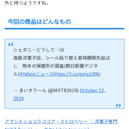
外と持つようですね。
今回の商品はどんなもの
シェタニ…どうして…🥲
高級洋菓子店、シール貼り替え賞味期限先延ば
し 熊本の保健所が調査(朝日新聞デジタ
ル)
#Yahooニュース
https://t.co/qxiyJzflKr
— まいすりーん (@MSTR2019)
October 13,
2024
アマンドショコラココア・ストロベリー │ 洋菓子専門