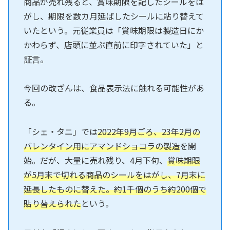
商品が売れ残ると、賞味期限を記したシールをは
がし、期限を数カ月延ばしたシールに貼り替えて
いたという。元従業員は「賞味期限は製造日にか
かわらず、店頭に並ぶ直前に印字されていた」と
証言。
今回の改ざんは、食品表示法に触れる可能性があ
る。
「シェ・タニ」では
2022年9月ごろ、23年2月の
バレンタイン用にアマンドショコラの製造
を開
始。だが、大量に売れ残り、4月下旬、
賞味期限
が5月末で切れる商品のシールをはがし、7月末に
延長したものに替えた。約1千個のうち約200個で
貼り替えられた
という。