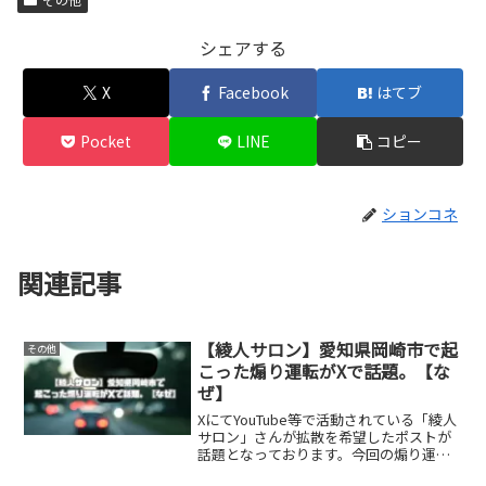
シェアする
X
Facebook
はてブ
Pocket
LINE
コピー
ションコネ
関連記事
【綾人サロン】愛知県岡崎市で起
その他
こった煽り運転がXで話題。【な
ぜ】
XにてYouTube等で活動されている「綾人
サロン」さんが拡散を希望したポストが
話題となっております。今回の煽り運転
の動画、がXで公開されると目撃報告が多