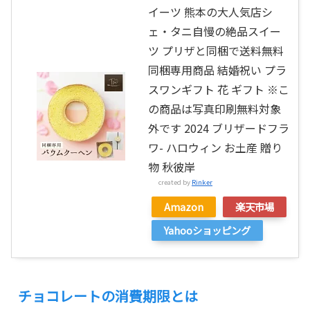
イーツ 熊本の大人気店シ
ェ・タニ自慢の絶品スイー
ツ プリザと同梱で送料無料
同梱専用商品 結婚祝い プラ
スワンギフト 花 ギフト ※こ
の商品は写真印刷無料対象
外です 2024 ブリザードフラ
ワ- ハロウィン お土産 贈り
物 秋彼岸
created by
Rinker
Amazon
楽天市場
Yahooショッピング
チョコレートの消費期限とは