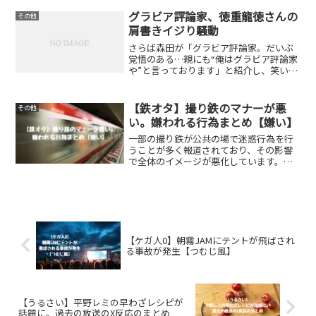
トをまとめてみるとヤフーニュースの記
事のようにセキュリティー厳しいエレベ
グラビア評論家、徳重龍徳さんの
その他
ーター問題があるただ逆...
肩書きイジり騒動
さらば森田が「グラビア評論家。だいぶ
覚悟のある…親にも“俺はグラビア評論家
や”と言っております」と紹介し、笑いが
起こる中、バカリズムは「肩書きなん
だ」と耳慣れない言葉にリアクションし
た。スポニチアネックス様より引用この
【鉄オタ】撮り鉄のマナーが悪
その他
やり取りに対してグラビ...
い。嫌われる行為まとめ【嫌い】
一部の撮り鉄が公共の場で迷惑行為を行
うことが多く報道されており、その影響
で全体のイメージが悪化しています。特
に、駅やホームでの過激な行動や他の乗
客への配慮が欠けた行動が目立ちます。
SNSの普及により、撮り鉄同士の競争が
激化し、より良い写真...
【ケガ人0】朝霧JAMにテントが飛ばされ
る事故が発生【つむじ風】
【うるさい】平野レミの早わざレシピが
話題に。過去の放送のX反応のまとめ