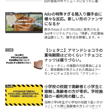
回の身長の件でニュースになったに着用
していたTシャツが気になったので調べて
みました。今回の木村拓哉さんのファッ
ションニュースはこちらTシャツは？定価
Adoの特殊すぎる箱入り握手会に
その他
等はわかりませんで...
様々な反応。新しい形のファンサ
になるか
歌手のAdoさんが7月10日に発売される
2ndオリジナルアルバム「残夢」の応募抽
選企画として、握手会を開催します。Ado
さんといえば箱に入ってライブパフォー
マンスすることで有名ですが、今回本人
たっての希望で握手会をすることが決
【シェタニ】アマンドショコラの
その他
定。「イタリア...
賞味期限はどのくらい？チョコと
ナッツは腐りづらい。
「シェ・タニ」の複数の元従業員による
と、賞味期限が改ざんされた商品はアー
モンドにチョコをかけた「アマンドショ
コラ」。商品が売れ残ると、賞味期限を
記したシールをはがし、期限を数カ月延
ばしたシールに貼り替えていたという。
小学校の校庭で高齢者と小学生と
その他
元従業員は「賞味期限は製...
接触し高齢者の方が骨折。学校施
設の一般利用の難しさ。
当時小学6年生が小学校の校庭で追いかけ
っこしてた際に高齢者の方とぶつかって