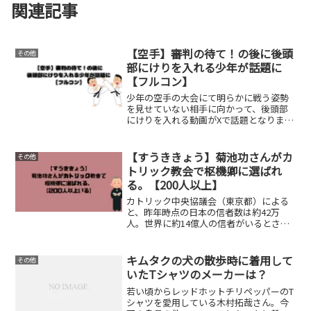
関連記事
【空手】審判の待て！の後に後頭
その他
部にけりを入れる少年が話題に
【フルコン】
少年の空手の大会にて明らかに戦う姿勢
を見せていない相手に向かって、後頭部
にけりを入れる動画がXで話題となりまし
た。Xの動画の中の観客の声も明らかに驚
いた様子で「あら後ろから蹴った」と話
していたのが印象的でした。話題のX世間
【すうききょう】菊池功さんがカ
その他
の声試合中に相手に...
トリック教会で枢機卿に選ばれ
る。【200人以上】
カトリック中央協議会（東京都）による
と、昨年時点の日本の信者数は約42万
人。世界に約14億人の信者がいるとされ
るカトリック教会朝日新聞よりそんな大
きい組織の中でローマ教皇の補佐をする
枢機卿に選ばれた菊池功さん。枢機卿と
キムタクの犬の散歩時に着用して
その他
はローマ教皇次ぐ役職で...
いたTシャツのメーカーは？
若い頃からレッドホットチリペッパーのT
シャツを愛用している木村拓哉さん。今