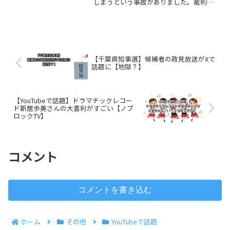
しまうという事故がありました。裁判に
よって小学生2人に賠償命令がくだされま
したが、小学生だけが悪かったのでしょ
うか。簡単ではありますが考えてみまし
た。事故の詳細改めて...
【千葉県知事選】候補者の政見放送がXで
話題に【地獄？】
【YouTubeで話題】ドラマチックレコー
ド新居歩美さんの大喜利がすごい【ノブ
ロックTV】
コメント
コメントを書き込む
ホーム
その他
YouTubeで話題