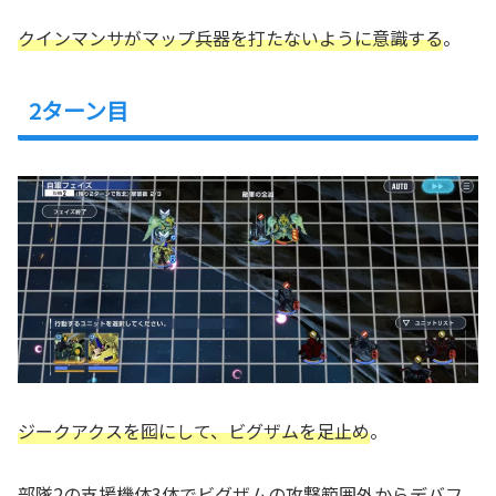
クインマンサがマップ兵器を打たないように意識する
。
2ターン目
ジークアクスを囮にして、ビグザムを足止め
。
部隊2の支援機体3体でビグザムの攻撃範囲外からデバフ