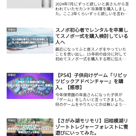
2024年7月にずっと欲しいと奥さんから言
われていたセカンド冷凍庫を購入しまし
た。ここ2年くらいずっと欲しいを言われ
ていましたが、購入が決心できませんで
した。理由は3つ。騒音、キッチン狭い、
そもそも冷蔵庫あるし、子供1人の3人暮
スノボ初心者でレンタルを卒業し
体験記
らしにオーバ...
てスノボ一式を購入検討している
人へ
最近になってふと昔スノボをやっていた
ことを思い出し、15年前の自分に対して
初めてスノボ一式を購入する際に伝えた
かったことをまとめてみました。私は25
歳くらいから30歳まで年間10日～15日く
らい滑っていて、実力はパークは5メート
【PS4】子供向けゲーム「リビッ
体験記
ル～7メート...
ツビックアドベンチャー」を購
入。【感想】
今年保育園の年長さんになった子供が
「ゲーム」をしたいと言ってきました。
何のゲームをやりたいとかは無いよう
で、コントローラーを使った「ゲーム」
をしたいと言ってきました。子供向けと
言えばニンテンドースイッチですが、我
【さがみ湖モリモリ】旧相模湖リ
体験記
が家にはゲーム本体はプレイス...
ゾートトレジャーフォレストに雪
遊びにいってみた。