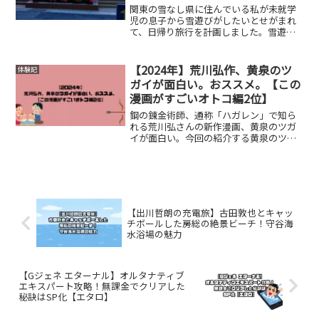
関東の雪なし県に住んでいる私が未就学
児の息子から雪遊びがしたいとせがまれ
て、日帰り旅行を計画しました。雪遊び
といえば最近はスキー場の一角に子供が
遊べるスペースがあるのは知っていまし
たが、スキーやスノボに興味がないのに
【2024年】荒川弘作、黄泉のツ
体験記
群馬県や栃木県のスキー場...
ガイが面白い。おススメ。【この
漫画がすごいオトコ編2位】
鋼の錬金術師、通称「ハガレン」で知ら
れる荒川弘さんの新作漫画、黄泉のツガ
イが面白い。今回の紹介する黄泉のツガ
イはハガレンを彷彿される部分がいくつ
もあります。主人公の芯の強さ物語の進
む速さ敵か味方かわからない登場人物以
上の3つの点が似ている要...
【出川哲朗の充電旅】古田敦也とキャッ
チボールした房総の絶景ビーチ！守谷海
水浴場の魅力
【Gジェネ エターナル】オルタナティブ
エキスパート攻略！無課金でクリアした
秘訣はSP化【エタロ】