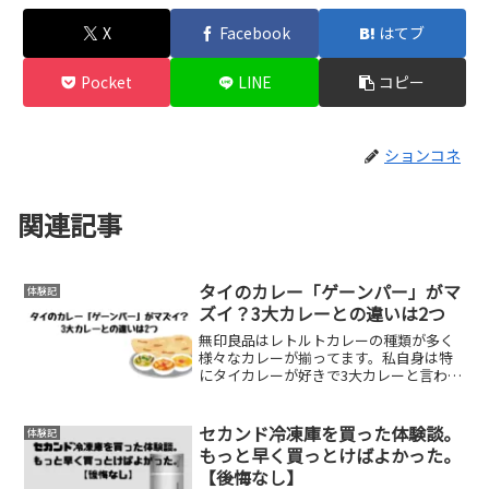
X
Facebook
はてブ
Pocket
LINE
コピー
ションコネ
関連記事
タイのカレー「ゲーンパー」がマ
体験記
ズイ？3大カレーとの違いは2つ
無印良品はレトルトカレーの種類が多く
様々なカレーが揃ってます。私自身は特
にタイカレーが好きで3大カレーと言われ
る、グリーンカレー、レッドカレー、イ
エローカレーはすべて食べました。もっ
とタイカレーの種類が知りたくなったの
セカンド冷凍庫を買った体験談。
体験記
で調べてたら、ゲーンパ...
もっと早く買っとけばよかった。
【後悔なし】