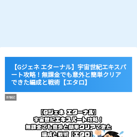
【Gジェネ エターナル】宇宙世紀エキスパ
ート攻略！無課金でも意外と簡単クリア
できた編成と戦術【エタロ】
体験記