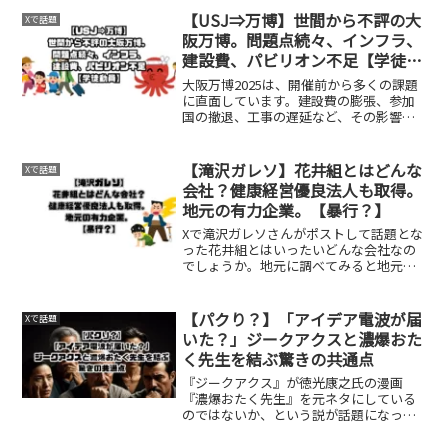
【USJ⇒万博】世間から不評の大
Xで話題
阪万博。問題点続々、インフラ、
建設費、パビリオン不足【学徒動
員】
大阪万博2025は、開催前から多くの課題
に直面しています。建設費の膨張、参加
国の撤退、工事の遅延など、その影響は
多岐にわたります。これらの課題は、万
博の成功に深刻な影響を与える可能性が
あり、早急な解決策が求められていま
【滝沢ガレソ】花井組とはどんな
Xで話題
す。建設費と財政負担建...
会社？健康経営優良法人も取得。
地元の有力企業。【暴行？】
Xで滝沢ガレソさんがポストして話題とな
った花井組とはいったいどんな会社なの
でしょうか。地元に調べてみると地元に
根付いた建築企業ということがわかりま
した。気になったので詳細をまとめてみ
ました。話題のXはこちらから「札幌の建
【パクり？】「アイデア電波が届
Xで話題
設会社“花井組”の社...
いた？」ジークアクスと濃爆おた
く先生を結ぶ驚きの共通点
『ジークアクス』が徳光康之氏の漫画
『濃爆おたく先生』を元ネタにしている
のではないか、という説が話題になって
います。特に、『濃爆おたく先生』の作
中で描かれた「ジオンが勝つ世界線の妄