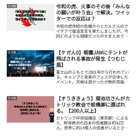
想」や「赤いガンダムのデザイン」など
令和の虎、火事のその後「みんな
その他
が、『ジークアクス』の設定...
の願いが叶う会」で解決。ツイッ
ターでの反応は？
令和の虎存続の危機からヒカルさんのア
イデアで復活宣言を果たしましたが、今
回どのような経緯だったのかまとめてみ
ました。そして参加者の反応がツイッタ
ー一部あがっていましたので一緒にどう
ぞ。火事の経緯からツイッターの反応ま
【ケガ人0】朝霧JAMにテントが
その他
とめ火事の経緯「移動式か...
飛ばされる事故が発生【つむじ
風】
富士山のふもとで2001年から行われてい
る、キャンプと音楽のフェスが合体した
イベント。天候は良かったが時折突風が
吹き、その際にテント(タープ)が飛んで行
ってしまったようです。幸いケガ人はい
なかったようですが、キャンプでの自然
【すうききょう】菊池功さんがカ
その他
災害の怖さを改め...
トリック教会で枢機卿に選ばれ
る。【200人以上】
カトリック中央協議会（東京都）による
と、昨年時点の日本の信者数は約42万
人。世界に約14億人の信者がいるとされ
るカトリック教会朝日新聞よりそんな大
きい組織の中でローマ教皇の補佐をする