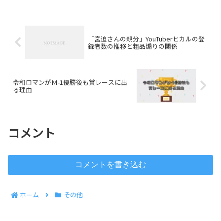
枢機卿に選ばれた菊池功さん。枢機卿と
はローマ教皇次ぐ役職で...
「宮迫さんの親分」YouTuberヒカルの登
録者数の推移と粗品煽りの関係
令和ロマンがＭ-1優勝後も賞レースに出
る理由
コメント
コメントを書き込む
ホーム
その他