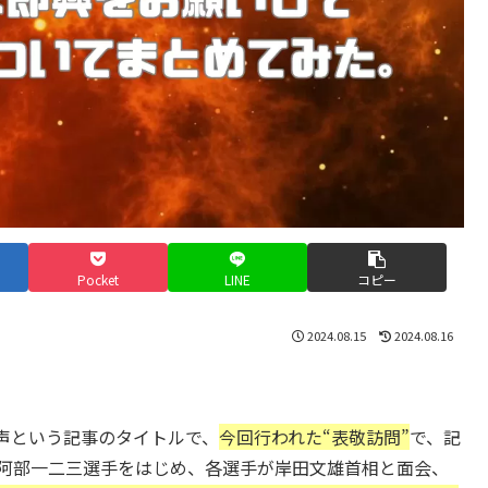
Pocket
LINE
コピー
2024.08.15
2024.08.16
。
声という記事のタイトルで、
今回行われた“表敬訪問”
で、記
・阿部一二三選手をはじめ、各選手が岸田文雄首相と面会、