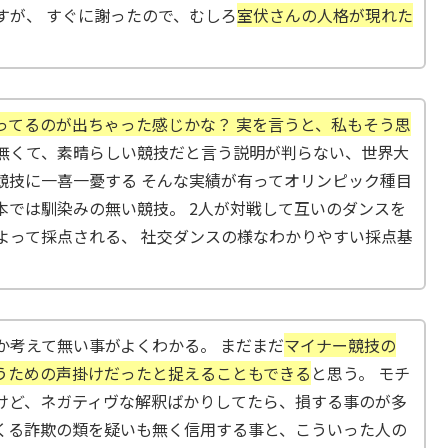
すが、 すぐに謝ったので、むしろ
室伏さんの人格が現れた
ってるのが出ちゃった感じかな？ 実を言うと、私もそう思
無くて、素晴らしい競技だと言う説明が判らない、世界大
競技に一喜一憂する そんな実績が有ってオリンピック種目
本では馴染みの無い競技。 2人が対戦して互いのダンスを
よって採点される、 社交ダンスの様なわかりやすい採点基
か考えて無い事がよくわかる。 まだまだ
マイナー競技の
うための声掛けだったと捉えることもできる
と思う。 モチ
けど、ネガティヴな解釈ばかりしてたら、損する事のが多
くる詐欺の類を疑いも無く信用する事と、こういった人の