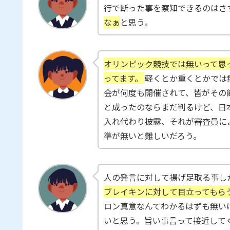
行で断った事を察知できるのはさ
なぁ
と思う。
オリンピック競技では無いって思
ってます。
軽くとか重くとかでは
会が何度も開催されて、皆がその
と成ったのならまだ判るけど、日
入れ代わり披露、それが審査員に
準が無いと難しいだろう。
人の発言に対して揚げ足取る事し
ブレイキンに対して目立ってもら
ロン真意なんてわかるはずも無い
いと思う。旨い事言って接近して