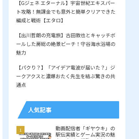
【Gジェネ エターナル】宇宙世紀エキスパー
ト攻略！無課金でも意外と簡単クリアできた
編成と戦術【エタロ】
【出川哲朗の充電旅】古田敦也とキャッチボ
ールした房総の絶景ビーチ！守谷海水浴場の
魅力
【パクり？】「アイデア電波が届いた？」ジ
ークアクスと濃爆おたく先生を結ぶ驚きの共
通点
人気記事
動画配信者「ギヤウキ」の
駅伝実績とゲーム実況の魅