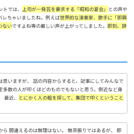
ントでは、
上司が一発芸を要求する「昭和の宴会」
との声や
バレちゃいましたね。例えば
世界的な演奏家、歌手に「即興
わない
ですよね等の厳しい声が上がってしました。
即刻、辞
は思いますが、 話の内容からすると、記事にしてみんなで
定多数の人が叩くほどのものでもないと思う。側近など身
。 最近、
とにかく人の粗を探して、集団で叩くということ
ら 間違えるのは無理はない。 無茶振りではあるが、 即