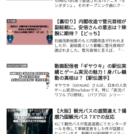
らMBS/TBS系で放送されるTVアニメ『ダ
ンダダン』。そのオープニング曲にクリ
ーナッツが起用されております。簡単な
あらずじはこちら『ダンダダン』は、幽
霊肯定派で宇宙人を信じない女子高生
【裏切り】内閣改造で菅元首相が
その他
と、同級...
副総裁に。安倍さんの意志は？辣
腕に期待？【どっち】
石破茂新総裁のもと内閣改造が行われま
したが、副総裁という要職に菅元首相が
選ばれました。菅元首相と言えば、「令
和」おじさんやスマホの値段を下げて、
話題となった方ですが、今回の副総裁就
任で裏切りものとネットで叩かれていま
動画配信者「ギヤウキ」の駅伝実
YouTubeで話題
す。裏切りと言われる理由...
績とゲーム実況の魅力！身バレ騒
動の真相は？【駅伝選手】
ギヤウキ（GIYAUKI）さんは、日本の人気
ゲーム実況YouTuberです。特に「実況パ
ワフルプロ野球」（パワプロ）シリーズ
のコンテンツを中心に、多岐にわたるゲ
ームの実況動画を投稿しています。今回
最新シリーズの「駅伝ホープ」というゲ
【大阪】観光バスの道間違え？播
その他
ームをや...
磨乃国観光バス？Xでの反応
Xにて観光バスが高速道路にてセンターポ
ールを倒して車線変更をした件が話題と
なっています。動画は50秒程度でバスガ