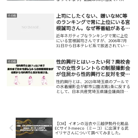
イドさんと協力して車線変更をしている
様子が映されています。Xの動画はこちら
観光バスの側面に会社名が書いてありま
上司にしたくない、嫌いなMC等
その他
す。事故が起きなく...
のランキングで常に上位にいる宮
根誠司さん。なぜ帯番組があるの
か？
近年ネガティブなランキングで常に上位
にいる宮根誠司さんですが、2006年7月
31日から日本テレビ系で放送されている
「ミヤネ屋」と2010年4月18日からフジ
テレビ系で放送されている「Mr.サンデ
ー」と二つの長寿番組を持っておりま
性的興行とはいったい何？廃校舎
その他
す。嫌われて...
での女性タレントらの制服撮影会
が住民から性的興行と反対を受け
る。
性的興行とは、2023年埼玉県のプールで
の水着撮影会が都市公園法第1条に反する
として、日本共産党埼玉県議会議員団が
プールの貸し出しを禁止するよう県に申
し入れた。水着での撮影会が明らかに
『性の商品化』を目的とした興業」であ
り、都市公園法第1条...
【CM】イオンの浴衣や三越伊勢丹化粧品
ECサイトmeeco（ミーコ）に出演する武
イリヤさんについて調べてみました。