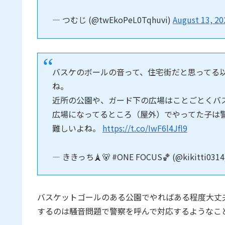
— つむじ (@twEkoPeL0Tqhuvi)
August 13, 20
バスケのボールの音って、住宅街だと思ってる
ね。
近所の公園や、ガード下の広場はことごとくバ
広場になってるところ（屋外）でやってた子は
難しいよね。
https://t.co/IwF6l4Jfl9
— ききっち🗼🐻 #ONE FOCUS🏀 (@kikitti0314
バスケットゴールのある公園でやればある程度大丈
するのは騒音問題で警察を呼んで対応するようなこ