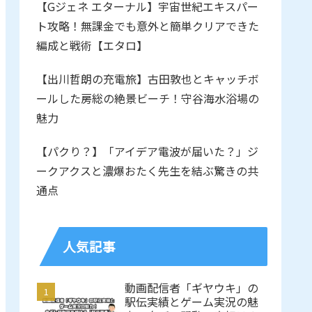
【Gジェネ エターナル】宇宙世紀エキスパー
ト攻略！無課金でも意外と簡単クリアできた
編成と戦術【エタロ】
【出川哲朗の充電旅】古田敦也とキャッチボ
ールした房総の絶景ビーチ！守谷海水浴場の
魅力
【パクり？】「アイデア電波が届いた？」ジ
ークアクスと濃爆おたく先生を結ぶ驚きの共
通点
人気記事
動画配信者「ギヤウキ」の
駅伝実績とゲーム実況の魅