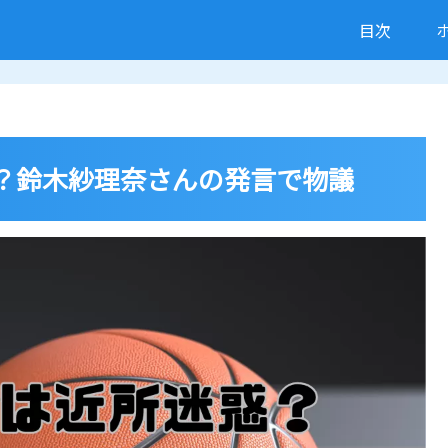
目次
？鈴木紗理奈さんの発言で物議