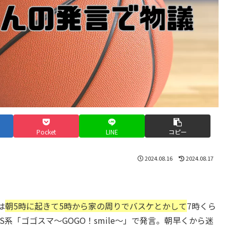
Pocket
LINE
コピー
2024.08.16
2024.08.17
。
は
朝5時に起きて5時から家の周りでバスケとかして
7時くら
系「ゴゴスマ～GOGO！smile～」で発言。朝早くから迷