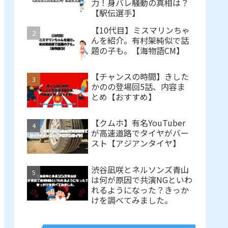
力！身バレ騒動の真相は？
【駅伝選手】
【10代目】ミスマリンちゃ
んを紹介。有村架純似で話
題の子も。【海物語CM】
【チャンスの時間】きした
かのの登場回5話、内容ま
とめ【おすすめ】
【クムホ】有名YouTuber
が高速道路でタイヤがバー
スト【アジアンタイヤ】
渋谷凪咲とネルソンズ青山
は何が原因で共演NGといわ
れるようになった？きっか
けを調べてみました。