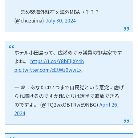
— まめ🐼海外駐在ｘ海外MBA→？？？
(@chuzaiina)
July 30, 2024
ホテル小田島って、広瀬めぐみ議員の御実家です
よね。
https://t.co/Y8bFijXY4h
pic.twitter.com/cEtWz0wwLx
— 🌈『あなたはいつまで自民党という悪党に虐げ
られ続けるのですか❗私たちは選挙で追放できる
のですよ。 (@TQ2wxOBTRwE9NBG)
April 26,
2024