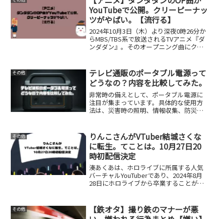
YouTubeを再開し...
YouTubeで公開。クリーピーナッ
ツがやばい。【流行る】
2024年10月3日（木）より深夜0時26分か
らMBS/TBS系で放送されるTVアニメ『ダ
ンダダン』。そのオープニング曲にクリ
ーナッツが起用されております。簡単な
あらずじはこちら『ダンダダン』は、幽
霊肯定派で宇宙人を信じない女子高生
テレビ通販のポータブル電源って
その他
と、同級...
どうなの？内容を比較してみた。
非常時の備えとして、ポータブル電源に
注目が集まっています。具体的な使用方
法は、災害時の照明、情報収集、防災グ
ッズの充電、仕事、避難所の環境改善な
ど、幅広い場面で活躍し、生活をサポー
トします。ポータブル電源の必要性が広
りんこさんがVTuber結城さくな
その他
く知られ、最近ではテレビ...
に転生。てことは。10月27日20
時初配信決定
湊あくあは、ホロライブに所属する人気
バーチャルYouTuberであり、2024年8月
28日にホロライブから卒業することが発
表されました。彼女の前世は「りんこ」
として知られる配信者であることが広く
認識されています。りんこは、2012年か
【鉄オタ】撮り鉄のマナーが悪
その他
ら活動...
い。嫌われる行為まとめ【嫌い】