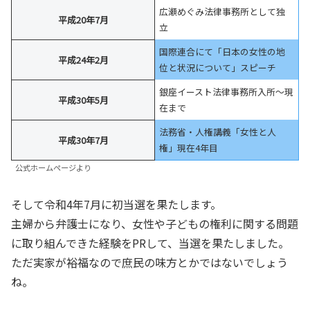
広瀬めぐみ法律事務所として独
平成20年7月
立
国際連合にて「日本の女性の地
平成24年2月
位と状況について」スピーチ
銀座イースト法律事務所入所〜現
平成30年5月
在まで
法務省・人権講義「女性と人
平成30年7月
権」現在4年目
公式ホームページより
そして令和4年7月に初当選を果たします。
主婦から弁護士になり、女性や子どもの権利に関する問題
に取り組んできた経験をPRして、当選を果たしました。
ただ実家が裕福なので庶民の味方とかではないでしょう
ね。