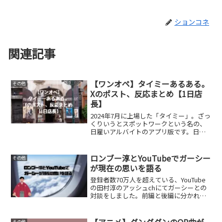
ションコネ
関連記事
【ワンオペ】タイミーあるある。
その他
Xのポスト、反応まとめ【1日店
長】
2024年7月に上場した「タイミー」。ざっ
くりいうとスポットワークという名の、
日雇いアルバイトのアプリ版です。日雇
い労働というと、肉体労働のイメージで
すが、タイミーは接客業が多いです。そ
んなタイミーですが、初日からワンオペ
ロンブー淳とYouTubeでガーシー
その他
で店舗に教える人が...
が現在の思いを語る
登録者数70万人を超えている、YouTube
の田村淳のアッシュchにてガーシーとの
対談をしました。前編と後編に分かれ
て、政治家除名から落語家を目指すとこ
ろまで語っています。動画の内容を簡単
にまとめてみました。内容と感想
【アニメ】ダンダダンのOP曲が
その他