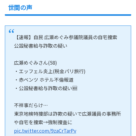
世間の声
【速報】自民 広瀬めぐみ参議院議員の自宅捜索
公設秘書給与詐取の疑い
広瀬めぐみさん(58)
・エッフェル炎上(税金パリ旅行)
・赤ベンツ ホテル不倫報道
・公設秘書給与詐取の疑い🆕
不祥事だらけ…
東京地検特捜部は詐欺の疑いで広瀬議員の事務所
や自宅を捜索→強制捜査に
pic.twitter.com/9zaCrTarPv