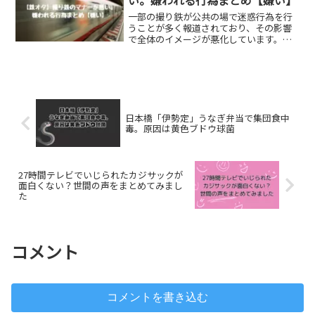
一部の撮り鉄が公共の場で迷惑行為を行
うことが多く報道されており、その影響
で全体のイメージが悪化しています。特
に、駅やホームでの過激な行動や他の乗
客への配慮が欠けた行動が目立ちます。
SNSの普及により、撮り鉄同士の競争が
激化し、より良い写真...
日本橋「伊勢定」うなぎ弁当で集団食中
毒。原因は黄色ブドウ球菌
27時間テレビでいじられたカジサックが
面白くない？世間の声をまとめてみまし
た
コメント
コメントを書き込む