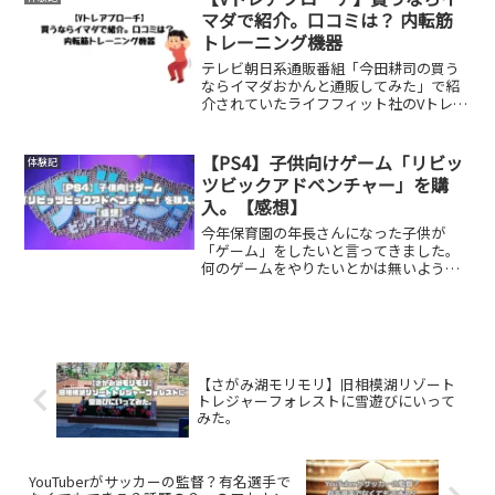
くなり、ドラ...
マダで紹介。口コミは？ 内転筋
トレーニング機器
テレビ朝日系通販番組「今田耕司の買う
ならイマダおかんと通販してみた」で紹
介されていたライフフィット社のVトレア
プローチの口コミを調べてみました。内
転筋トレーニング機器には種類があり、
今回のVトレアプローチと他の内転筋トレ
【PS4】子供向けゲーム「リビッ
体験記
ーニング機器と比べな...
ツビックアドベンチャー」を購
入。【感想】
今年保育園の年長さんになった子供が
「ゲーム」をしたいと言ってきました。
何のゲームをやりたいとかは無いよう
で、コントローラーを使った「ゲーム」
をしたいと言ってきました。子供向けと
言えばニンテンドースイッチですが、我
が家にはゲーム本体はプレイス...
【さがみ湖モリモリ】旧相模湖リゾート
トレジャーフォレストに雪遊びにいって
みた。
YouTuberがサッカーの監督？有名選手で