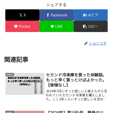
シェアする
X
Facebook
はてブ
Pocket
LINE
コピー
ションコネ
関連記事
セカンド冷凍庫を買った体験談。
体験記
もっと早く買っとけばよかった。
【後悔なし】
2024年7月にずっと欲しいと奥さんから言
われていたセカンド冷凍庫を購入しまし
た。ここ2年くらいずっと欲しいを言われ
ていましたが、購入が決心できませんで
した。理由は3つ。騒音、キッチン狭い、
そもそも冷蔵庫あるし、子供1人の3人暮
【2024年】荒川弘作、黄泉のツ
体験記