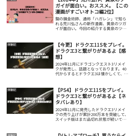
らしにオーバ...
ガイが面白い。おススメ。【この
漫画がすごいオトコ編2位】
鋼の錬金術師、通称「ハガレン」で知ら
れる荒川弘さんの新作漫画、黄泉のツガ
イが面白い。今回の紹介する黄泉のツガ
イはハガレンを彷彿される部分がいくつ
もあります。主人公の芯の強さ物語の進
む速さ敵か味方かわからない登場人物以
【今更】ドラクエ11Sをプレイ。
体験記
上の3つの点が似ている要...
ドラクエ3と繋がりがあるよ【感
想】
2024年11月にドラゴンクエスト3リメイ
クが発売し、話題となっております。40
代からするとドラクエ3は懐かしくて、久
しぶりにゲームがやりたくなりました。
ただ、スイッチもPS5も持っていない為
断念。しかしPS4を持っている筆者。PS4
【PS4】ドラクエ11Sをプレイ。
体験記
で出来...
ドラクエ3と繋がりがあるよ【ネ
タバレあり】
2024年11月に発売したドラクエ3リメイ
クの売り上げが累計200万本を突破して、
スイッチ版はまだ品切れ状態が続いてい
るとのこと。ドラゴンクエストの人気は
いまだに健在ですね。そんなドラクエ3リ
メイクの話を聞いて、ドラクエをやりた
【Vトレアプローチ】買うならイ
体験記