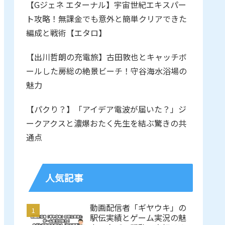
【Gジェネ エターナル】宇宙世紀エキスパー
ト攻略！無課金でも意外と簡単クリアできた
編成と戦術【エタロ】
【出川哲朗の充電旅】古田敦也とキャッチボ
ールした房総の絶景ビーチ！守谷海水浴場の
魅力
【パクり？】「アイデア電波が届いた？」ジ
ークアクスと濃爆おたく先生を結ぶ驚きの共
通点
人気記事
動画配信者「ギヤウキ」の
駅伝実績とゲーム実況の魅