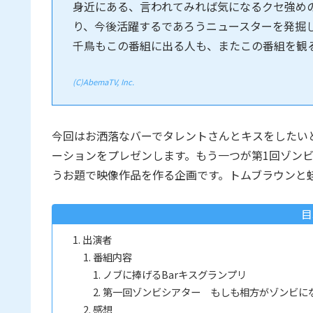
身近にある、言われてみれば気になるクセ強め
り、今後活躍するであろうニュースターを発掘
千鳥もこの番組に出る人も、またこの番組を観
(C)AbemaTV, Inc.
今回はお洒落なバーでタレントさんとキスをしたいと
ーションをプレゼンします。もう一つが第1回ゾン
うお題で映像作品を作る企画です。トムブラウンと
目
出演者
番組内容
ノブに捧げるBarキスグランプリ
第一回ゾンビシアター もしも相方がゾンビに
感想