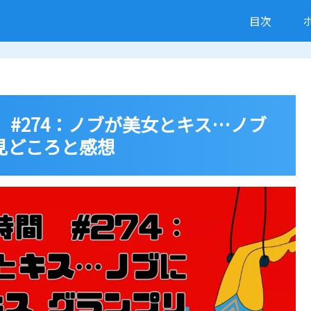
目次
 #274：ノブが美女とキス…ノブ
 見どころと感想