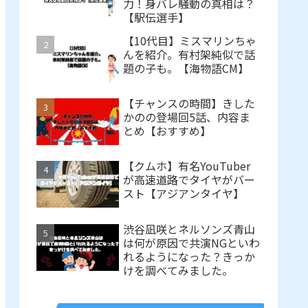
力！身バレ騒動の真相は？
【駅伝選手】
【10代目】ミスマリンちゃ
んを紹介。有村架純似で話
題の子も。【海物語CM】
【チャンスの時間】きした
かのの登場回5話、内容ま
とめ【おすすめ】
【クムホ】有名YouTuber
が高速道路でタイヤがバー
スト【アジアンタイヤ】
渋谷凪咲とネルソンズ青山
は何が原因で共演NGといわ
れるようになった？きっか
けを調べてみました。