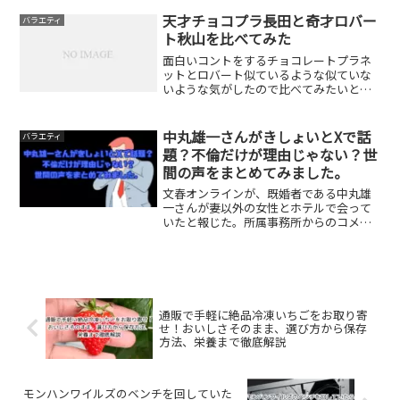
レビ朝日「ロンドンハーツ 女性芸能人
スポーツテスト２０２４」に出演の際に
天才チョコプラ長田と奇才ロバー
バラエティ
も言及していました。たけ...
ト秋山を比べてみた
面白いコントをするチョコレートプラネ
ットとロバート似ているような似ていな
いような気がしたので比べてみたいと思
います。似ている点歌が上手いロバート
の秋山竜二さんは色々なキャラクターに
成りきって歌う、ゴットタンのマジ歌選
中丸雄一さんがきしょいとXで話
バラエティ
手権の企画での歌が有名で...
題？不倫だけが理由じゃない？世
間の声をまとめてみました。
文春オンラインが、既婚者である中丸雄
一さんが妻以外の女性とホテルで会って
いたと報じた。所属事務所からのコメン
トで「中丸のとった行動につきまして
は、社会的にも影響力のある立場として
自覚と責任に欠けた行動であり、弊社と
いたしましては大変遺憾に思...
通販で手軽に絶品冷凍いちごをお取り寄
せ！おいしさそのまま、選び方から保存
方法、栄養まで徹底解説
モンハンワイルズのベンチを回していた