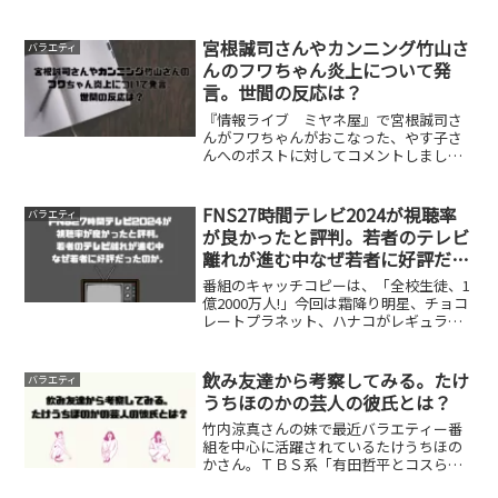
トで「中丸のとった行動につきまして
は、社会的にも影響力のある立場として
自覚と責任に欠けた行動であり、弊社と
宮根誠司さんやカンニング竹山さ
バラエティ
いたしましては大変遺憾に思...
んのフワちゃん炎上について発
言。世間の反応は？
『情報ライブ ミヤネ屋』で宮根誠司さ
んがフワちゃんがおこなった、やす子さ
んへのポストに対してコメントしまし
た。今回のポストは二人の問題であり、
フワちゃんとやす子さんが納得したら、
そこでおしまいにしないといけない。周
FNS27時間テレビ2024が視聴率
バラエティ
りが必要以上に騒ぐほうが誹...
が良かったと評判。若者のテレビ
離れが進む中なぜ若者に好評だっ
たのか。
番組のキャッチコピーは、「全校生徒、1
億2000万人!」今回は霜降り明星、チョコ
レートプラネット、ハナコがレギュラー
メンバーを務めている「新しいカギ」を
ベースとした内容であった。近年TBS系
バラエティ番組「ジョンソン」やフジテ
飲み友達から考察してみる。たけ
バラエティ
レビ系バラエテ...
うちほのかの芸人の彼氏とは？
竹内涼真さんの妹で最近バラエティー番
組を中心に活躍されているたけうちほの
かさん。ＴＢＳ系「有田哲平とコスられ
ない街」で芸人彼氏の存在を発表し、テ